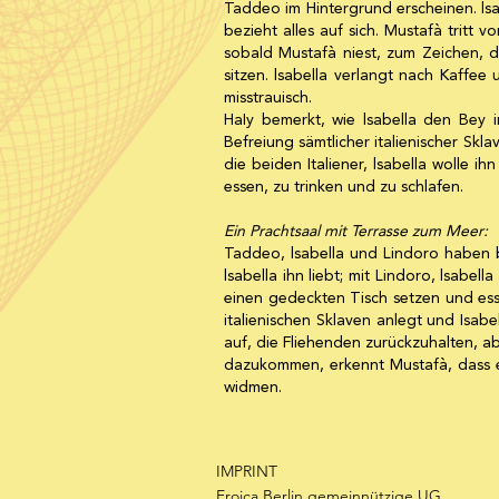
Taddeo im Hintergrund erscheinen. lsa
bezieht alles auf sich. Mustafà tritt 
sobald Mustafà niest, zum Zeichen, das
sitzen. lsabella verlangt nach Kaffee 
misstrauisch.
HaIy bemerkt, wie lsabella den Bey i
Befreiung sämtlicher italienischer Skla
die beiden Italiener, lsabella wolle i
essen, zu trinken und zu schlafen.
Ein Prachtsaal mit Terrasse zum Meer:
Taddeo, lsabella und Lindoro haben b
lsabella ihn liebt; mit Lindoro, lsab
einen gedeckten Tisch setzen und esse
italienischen Sklaven anlegt und Isab
auf, die Fliehenden zurückzuhalten, abe
dazukommen, erkennt Mustafà, dass er
widmen.
IMPRINT
Eroica Berlin gemeinnützige UG