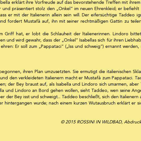
bella erklärt ihre Vorfreude auf das bevorstehende Treffen mit ihrem
vor und präsentiert stolz den „Onkel“ im neuen Ehrenkleid; er befiehl
s er mit der Italienerin allein sein will. Der eifersüchtige Taddeo i
und fordert Mustafà auf, ihn mit seiner rechtmäßigen Gattin zu teilen,
m Griff hat, er lobt die Schlauheit der ltalienerinnen. Lindoro bit
ven und wird gewahr, dass der „Onkel“ Isabellas sich für ihren Liebhab
hn ehren: Er soll zum „Pappataci“ („lss und schweig“) ernannt werden,
egonnen, ihren Plan umzusetzten. Sie ermutigt die italienischen Sk
ella und den verkleideten Italienern macht er Mustafà zum Pappataci.
n; der Bey braust auf, als Isabella und Lindoro sich umarmen, aber T
ella und Lindoro an Bord gehen wollen, sieht Taddeo, wen seine Angeb
r der Bey isst und schweigt... Taddeo beschließt, sich den Italienern 
 hintergangen wurde; nach einem kurzen Wutausbruch erklärt er sich
© 2015 ROSSINI IN WILDBAD, Abdruck e