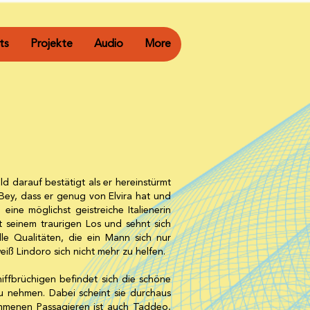
ts
Projekte
Audio
More
ald darauf bestätigt als er hereinstürmt
Bey, dass er genug von Elvira hat und
 eine möglichst geistreiche Italienerin
t seinem traurigen Los und sehnt sich
le Qualitäten, die ein Mann sich nur
iß Lindoro sich nicht mehr zu helfen.
iffbrüchigen befindet sich die schöne
 zu nehmen. Dabei scheint sie durchaus
ommenen Passagieren ist auch Taddeo,