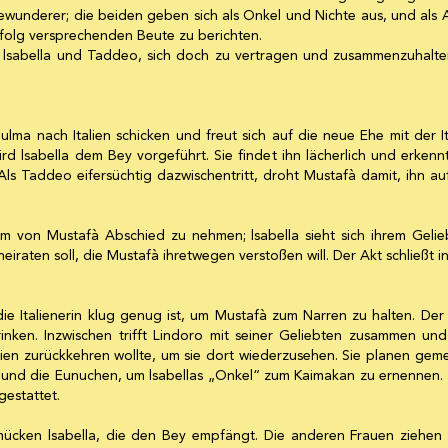
Bewunderer; die beiden geben sich als Onkel und Nichte aus, und als Ali e
rfolg versprechenden Beute zu berichten.
n lsabella und Taddeo, sich doch zu vertragen und zusammenzuhalt
ma nach Italien schicken und freut sich auf die neue Ehe mit der Ita
d lsabella dem Bey vorgeführt. Sie findet ihn lächerlich und erkennt
 Als Taddeo eifersüchtig dazwischentritt, droht Mustafà damit, ihn au
m von Mustafà Abschied zu nehmen; lsabella sieht sich ihrem Geli
eiraten soll, die Mustafà ihretwegen verstoßen will. Der Akt schließt i
die Italienerin klug genug ist, um Mustafà zum Narren zu halten. Der 
inken. Inzwischen trifft Lindoro mit seiner Geliebten zusammen und e
ien zurückkehren wollte, um sie dort wiederzusehen. Sie planen geme
o und die Eunuchen, um lsabellas „Onkel“ zum Kaimakan zu ernennen.
estattet.
mücken lsabella, die den Bey empfängt. Die anderen Frauen ziehen 