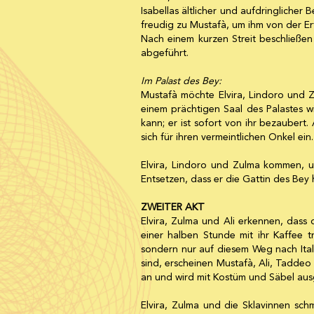
Isabellas ältlicher und aufdringlicher 
freudig zu Mustafà, um ihm von der E
Nach einem kurzen Streit beschließe
abgeführt.
Im Palast des Bey:
Mustafà möchte Elvira, Lindoro und Zul
einem prächtigen Saal des Palastes wir
kann; er ist sofort von ihr bezaubert.
sich für ihren vermeintlichen Onkel ein.
Elvira, Lindoro und Zulma kommen, u
Entsetzen, dass er die Gattin des Bey h
ZWEITER AKT
Elvira, Zulma und Ali erkennen, dass 
einer halben Stunde mit ihr Kaffee tr
sondern nur auf diesem Weg nach Ital
sind, erscheinen Mustafà, Ali, Tadde
an und wird mit Kostüm und Säbel ausg
Elvira, Zulma und die Sklavinnen sch