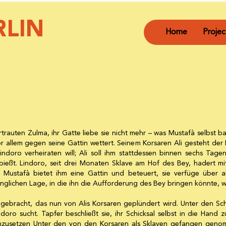
LIN
Home
Projec
ertrauten Zulma, ihr Gatte liebe sie nicht mehr – was Mustafà selbst b
allem gegen seine Gattin wettert. Seinem Korsaren Ali gesteht der 
indoro verheiraten will; Ali soll ihm stattdessen binnen sechs Tagen
pießt. Lindoro, seit drei Monaten Sklave am Hof des Bey, hadert mi
. Mustafà bietet ihm eine Gattin und beteuert, sie verfüge über al
glichen Lage, in die ihn die Aufforderung des Bey bringen könnte, we
 gebracht, das nun von Alis Korsaren geplündert wird. Unter den Sch
ndoro sucht. Tapfer beschließt sie, ihr Schicksal selbst in die Hand
einzusetzen Unter den von den Korsaren als Sklaven gefangen gen