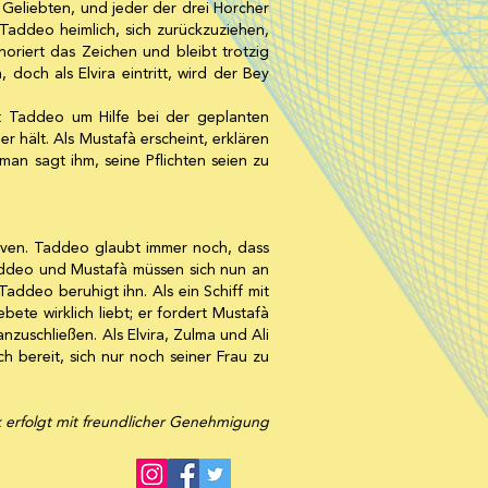
 Geliebten, und jeder der drei Horcher
t Taddeo heimlich, sich zurückzuziehen,
gnoriert das Zeichen und bleibt trotzig
 doch als Elvira eintritt, wird der Bey
tet Taddeo um Hilfe bei der geplanten
er hält. Als Mustafà erscheint, erklären
 man sagt ihm, seine Pflichten seien zu
laven. Taddeo glaubt immer noch, dass
 Taddeo und Mustafà müssen sich nun an
addeo beruhigt ihn. Als ein Schiff mit
ete wirklich liebt; er fordert Mustafà
anzuschließen. Als Elvira, Zulma und Ali
 bereit, sich nur noch seiner Frau zu
rfolgt mit freundlicher Genehmigung